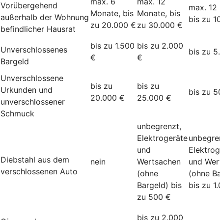
max. 6
max. 12
Vorübergehend
max. 12
Monate, bis
Monate, bis
außerhalb der Wohnung
bis zu 1
zu 20.000 €
zu 30.000 €
befindlicher Hausrat
bis zu 1.500
bis zu 2.000
Unverschlossenes
bis zu 5
€
€
Bargeld
Unverschlossene
bis zu
bis zu
Urkunden und
bis zu 5
20.000 €
25.000 €
unverschlossener
Schmuck
unbegrenzt,
Elektrogeräte
unbegre
und
Elektrog
Diebstahl aus dem
nein
Wertsachen
und Wer
verschlossenen Auto
(ohne
(ohne Ba
Bargeld) bis
bis zu 1
zu 500 €
bis zu 2.000