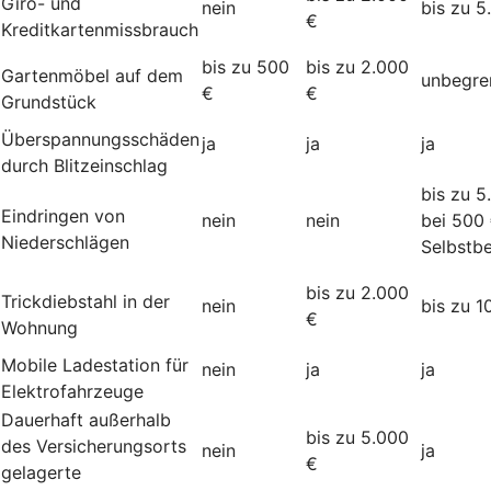
Giro- und
nein
bis zu 5
€
Kreditkartenmissbrauch
bis zu 500
bis zu 2.000
Gartenmöbel auf dem
unbegre
€
€
Grundstück
Überspannungsschäden
ja
ja
ja
durch Blitzeinschlag
bis zu 5
Eindringen von
nein
nein
bei 500
Niederschlägen
Selbstbe
bis zu 2.000
Trickdiebstahl in der
nein
bis zu 1
€
Wohnung
Mobile Ladestation für
nein
ja
ja
Elektrofahrzeuge
Dauerhaft außerhalb
bis zu 5.000
des Versicherungsorts
nein
ja
€
gelagerte