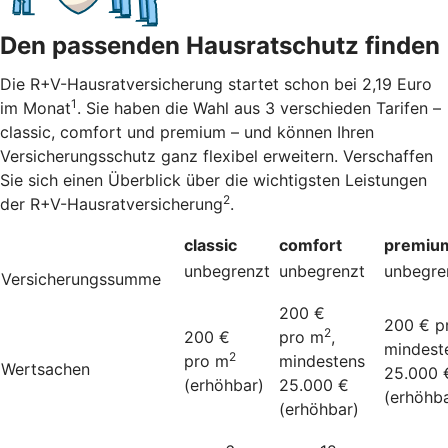
Den passenden Hausratschutz finden
Die R+V-Hausratversicherung startet schon bei 2,19 Euro
1
im Monat
. Sie haben die Wahl aus 3 verschieden Tarifen –
classic, comfort und premium – und können Ihren
Versicherungsschutz ganz flexibel erweitern. Verschaffen
Sie sich einen Überblick über die wichtigsten Leistungen
2
der R+V-Hausratversicherung
.
classic
comfort
premiu
unbegrenzt
unbegrenzt
unbegre
Versicherungssumme
200 €
200 € p
2
200 €
pro m
,
mindest
2
pro m
mindestens
Wertsachen
25.000 
(erhöhbar)
25.000 €
(erhöhba
(erhöhbar)