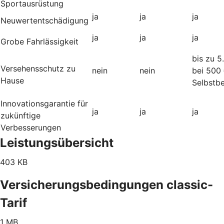
Sportausrüstung
ja
ja
ja
Neuwertentschädigung
ja
ja
ja
Grobe Fahrlässigkeit
bis zu 5
Versehensschutz zu
nein
nein
bei 500
Hause
Selbstbe
Innovationsgarantie für
ja
ja
ja
zukünftige
Verbesserungen
Leistungsübersicht
403 KB
Versicherungsbedingungen classic-
Tarif
1 MB